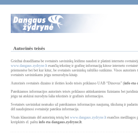
Autorinės teisės
Griežtai draudžiama be svetainės savininkų leidimo naudoti ir platinti interneto svetainėj
www.dangaus.zydryne.lt
esančią tekstinę ir grafinę informaciją kitose interneto svetainė
priemonėse bei bet kur kitur, be svetainės savininkų raštiško sutikimo. Visos autorinės 
svetainės savininkams jeigu nenurodyta kitaip.
Autorinės svetainės dizaino ir išeities kodo teisės priklauso UAB “Dinovus” (
info eta 
Pateikiamos informacijos autorinės teisės priklauso atitinkamiems fiziniams bei juridi
jeigu tai atskirai nurodyta šalia tekstinės ir grafinės informacijos.
Svetainės savininkai neatsako už pateikiamos informacijos naujumą, tikslumą ir padariniu
dėl naudojimosi svetainėje pateikta informacija.
Visais klausimais dėl autorinių teisių bei
www.dangaus.zydryne.lt
esančios medžiagos 
kreipkitės el. paštu
info eta dangaus.zydryne.lt
.