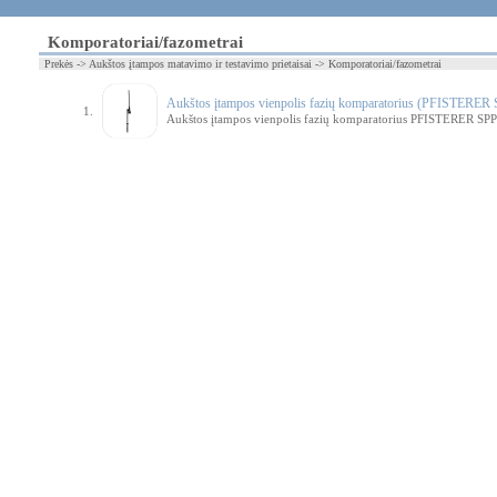
Komporatoriai/fazometrai
Prekės -> Aukštos įtampos matavimo ir testavimo prietaisai -> Komporatoriai/fazometrai
Aukštos įtampos vienpolis fazių komparatorius (PFISTERER
1.
Aukštos įtampos vienpolis fazių komparatorius PFISTERER SP