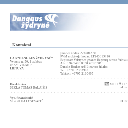
Kontaktai
Įmonės kodas: 224501370
PVM mokėtojo kodas: LT245013716
UAB “DANGAUS ŽYDRYNĖ”
Registras: Valstybės įmonės Registrų centro Vilniaus 
Vytenio g. 50, 1 aukštas
A/s LT94 7400 0330 4012 3810
03229 VILNIUS
Danske Bankas A/S Lietuvos filialas
LIETUVA
Tel.: +3705 2333962
Tel/fax.: +3705 2160405
Direktorius
tel. n
SĖKLA TOMAS BALAIŠIS
Vyr. finansininkė
tel. n
VIRGILIJA LOSEVAITĖ