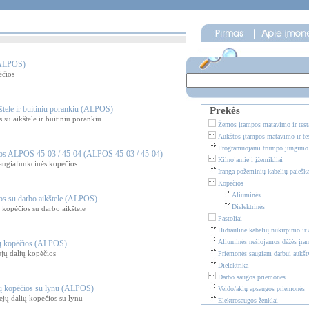
(ALPOS)
čios
štele ir buitiniu porankiu (ALPOS)
Prekės
su aikštele ir buitiniu porankiu
Žemos įtampos matavimo ir testa
Aukštos įtampos matavimo ir tes
Programuojami trumpo jungimo i
ios ALPOS 45-03 / 45-04 (ALPOS 45-03 / 45-04)
Kilnojamieji įžemikliai
ugiafunkcinės kopėčios
Įranga požeminių kabelių paieška
Kopėčios
Aliuminės
os su darbo aikštele (ALPOS)
Dielektrinės
opėčios su darbo aikštele
Pastoliai
Hidraulinė kabelių nukirpimo ir 
Aliuminės nešiojamos dėžės įra
ių kopėčios (ALPOS)
jų dalių kopėčios
Priemonės saugiam darbui aukšt
Dielektrika
Darbo saugos priemonės
ių kopėčios su lynu (ALPOS)
Veido/akių apsaugos priemonės
jų dalių kopėčios su lynu
Elektrosaugos ženklai