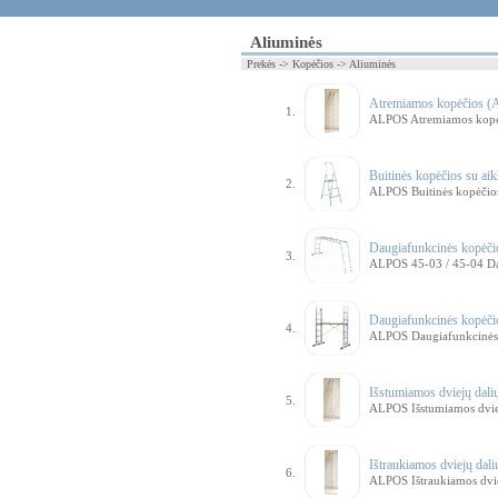
Aliuminės
Prekės -> Kopėčios -> Aliuminės
Atremiamos kopėčios 
1.
ALPOS Atremiamos kopė
Buitinės kopėčios su aik
2.
ALPOS Buitinės kopėčios 
Daugiafunkcinės kopėč
3.
ALPOS 45-03 / 45-04 Da
Daugiafunkcinės kopėči
4.
ALPOS Daugiafunkcinės k
Išstumiamos dviejų dal
5.
ALPOS Išstumiamos dvie
Ištraukiamos dviejų dal
6.
ALPOS Ištraukiamos dvie