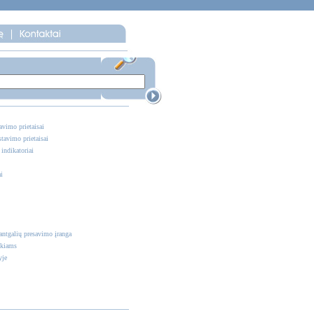
vimo prietaisai
tavimo prietaisai
ndikatoriai
i
antgalių presavimo įranga
nkiams
yje