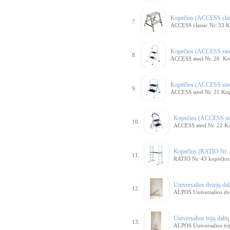
Kopėčios (ACCESS clas
7.
ACCESS classic Nr. 33 K
Kopėčios (ACCESS stee
8.
ACCESS steel Nr. 20 Ko
Kopėčios (ACCESS stee
9.
ACCESS steel Nr. 21 Ko
Kopėčios (ACCESS ste
10.
ACCESS steel Nr. 22 K
Kopėčios (RATIO Nr. 
11.
RATIO Nr. 43 kopėčios
Universalios dviejų d
12.
ALPOS Universalios dvi
Universalios trijų dal
13.
ALPOS Universalios tri