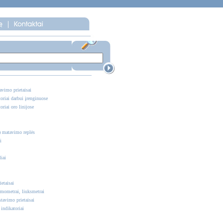
vimo prietaisai
oriai darbui įrenginuose
oriai oro linijose
) matavimo replės
i
iai
etaisai
rmometrai, liuksmetrai
tavimo prietaisai
ndikatoriai