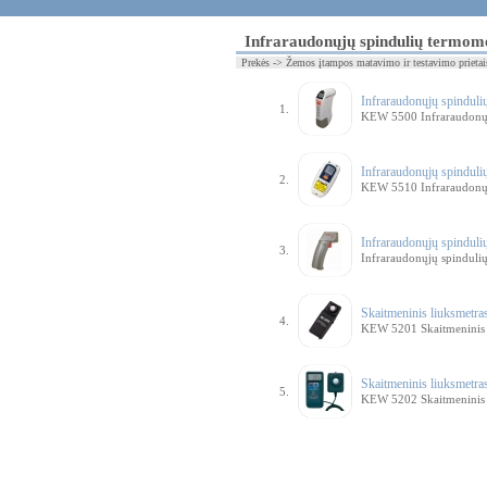
Infraraudonųjų spindulių termome
Prekės -> Žemos įtampos matavimo ir testavimo prietais
Infraraudonųjų spindul
1.
KEW 5500 Infraraudonųj
Infraraudonųjų spindul
2.
KEW 5510 Infraraudonųj
Infraraudonųjų spindu
3.
Infraraudonųjų spindul
Skaitmeninis liuksmetr
4.
KEW 5201 Skaitmeninis 
Skaitmeninis liuksmetr
5.
KEW 5202 Skaitmeninis 