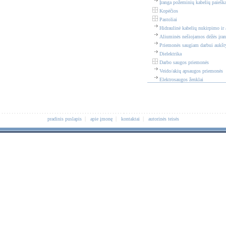
Įranga požeminių kabelių paieška
Kopėčios
Pastoliai
Hidraulinė kabelių nukirpimo ir 
Aliuminės nešiojamos dėžės įra
Priemonės saugiam darbui aukšt
Dielektrika
Darbo saugos priemonės
Veido/akių apsaugos priemonės
Elektrosaugos ženklai
|
|
|
pradinis puslapis
apie įmonę
kontaktai
autorinės teisės