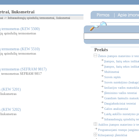
trai, liuksmetrai
ai -> Infraraudonųjų spindulių termometrai, liuksmetrai
ių termometras (KEW 5500)
ų spindulių termometras
ių termometras (KEW 5510)
Prekės
ų spindulių termometras
Žemos įtampos matavimo ir testa
Įtampos, fazių sekos indikat
Įtampos, fazių sekos indikat
lių termometras (SEFRAM 9817)
Multimetrai
ių termometras SEFRAM 9817
Srovės replės
Srovės nutekėjimo (leakage
Izoliacijos varžos matuoklia
as (KEW 5201)
Įžeminimo varžos testeriai
liuksmetras
Grandinės fazėnulis matuokl
Daugiafunkciniai testeriai
Galios analizatoriai
as (KEW 5202)
liuksmetras
Laidų aukščio nustatymo pri
Infraraudonųjų spindulių te
Aukštos įtampos matavimo ir tes
Programuojami trumpo jungimo i
Kilnojamieji įžemikliai