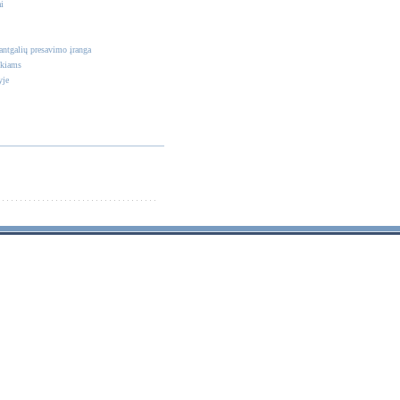
i
antgalių presavimo įranga
nkiams
yje