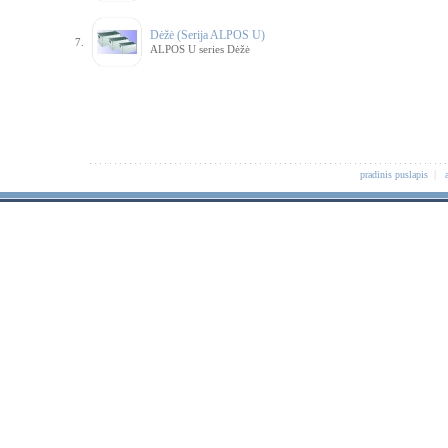
Dėžė (Serija ALPOS U)
7.
ALPOS U series Dėžė
|
pradinis puslapis